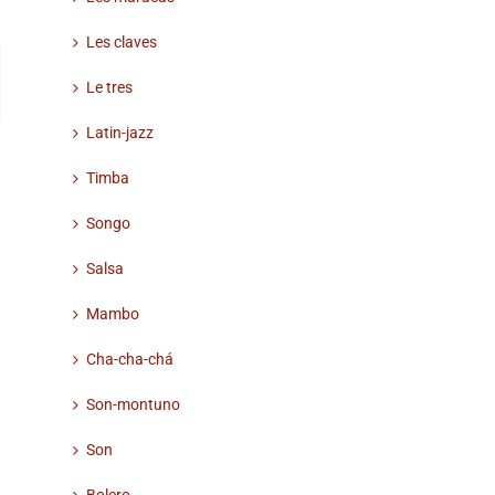
Les claves
ail
Le tres
Latin-jazz
Timba
Songo
Salsa
Mambo
Cha-cha-chá
Son-montuno
Son
Bolero