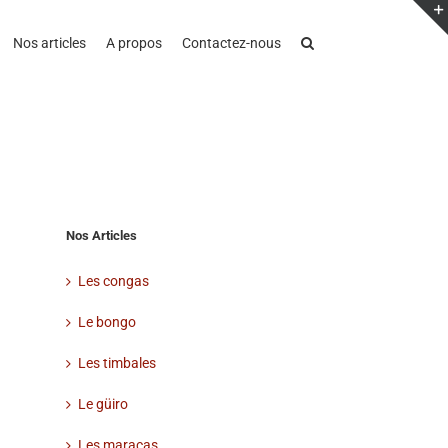
Nos articles
A propos
Contactez-nous
Nos Articles
Les congas
Le bongo
Les timbales
Le güiro
Les maracas