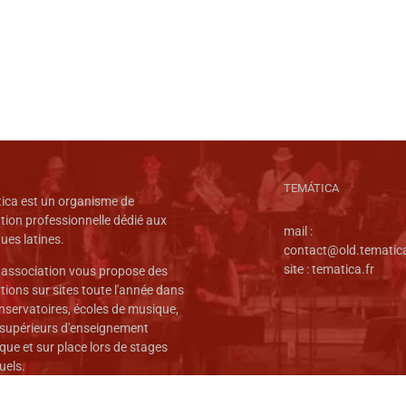
TEMÁTICA
ica est un organisme de
tion professionnelle dédié aux
mail :
ues latines.
contact@old.tematica
site :
tematica.fr
 association vous propose des
ions sur sites toute l'année dans
nservatoires, écoles de musique,
 supérieurs d'enseignement
ique et sur place lors de stages
uels.