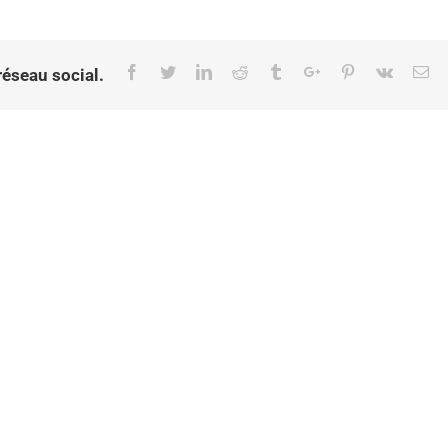
Facebook
Twitter
Linkedin
Reddit
Tumblr
Google+
Pinterest
Vk
Em
réseau social.