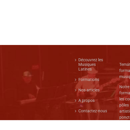
Découvrez les
Musiques
Temát
Latines
forma
musiq
Formations
Notre
Nos articles
format
les co
A propos
pôles
Contactez-nous
artist
ponct