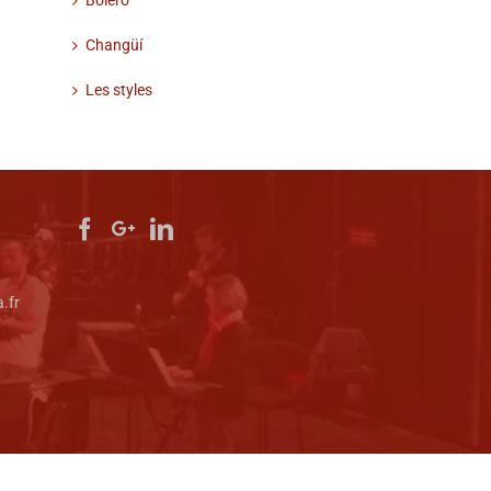
Changüí
Les styles
.fr