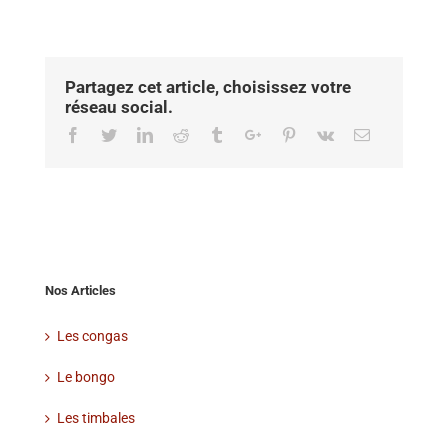
Partagez cet article, choisissez votre
réseau social.
Facebook
Twitter
Linkedin
Reddit
Tumblr
Google+
Pinterest
Vk
Email
Nos Articles
Les congas
Le bongo
Les timbales