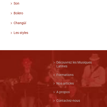
Son
Bolero
Changüí
Les styles
Découvrez les Musiques
Latines
Formations
Nos articles
A propos
Contactez-nous